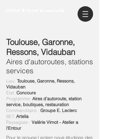
michel & virnot et associés
Toulouse, Garonne,
Ressons, Vidauban
Aires d'autoroutes, stations
services
Lieu:
Toulouse, Garonne, Ressons,
Vidauban
État:
Concours
Programme:
Aires d'
autoroute
, station
service, boutiques, restauration
Commanditaire :
Groupe E. Leclerc
BET:
Artelia
Paysagiste :
Valérie Virnot - Atelier a
l'Entour
Pour le groupe Leclerc nous étudions des