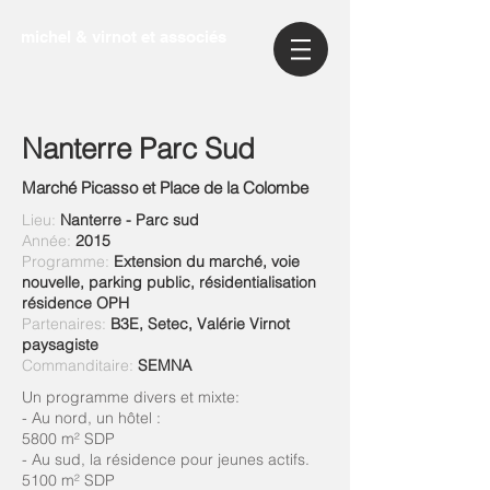
michel & virnot et associés
Nanterre Parc Sud
Marché Picasso et Place de la Colombe
Lieu:
Nanterre - Parc sud
Année:
2015
Programme:
Extension du marché, voie
nouvelle, parking public, résidentialisation
résidence OPH
Partenaires:
B3E, Setec, Valérie Virnot
paysagiste
Commanditaire:
SEMNA
Un programme divers et mixte:
- Au nord, un hôtel :
5800 m² SDP
- Au sud, la résidence pour jeunes actifs.
5100 m² SDP