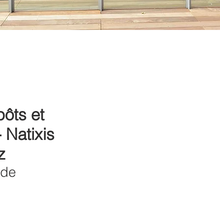
ôts et
 Natixis
z
 de