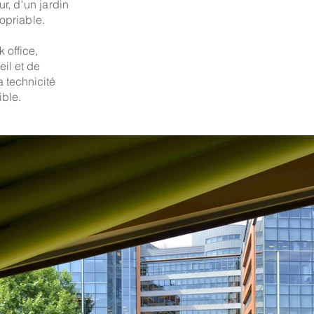
r, d'un jardin
opriable.
 office,
il et de
a technicité
ble.