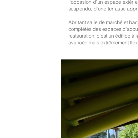
l'occasion d'un espace extérieu
suspendu, d'une terrasse appr
Abritant
salle de marché et back
complétés des espaces d’accue
restauration, c'est un édifice à l
avancée mais extrêmement flexi