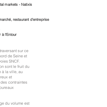
al markets - Natixis
 marché,
restaurant d'entreprise
)
r à l'Entour
raversant sur ce
 bord de Seine et
voies SNCF.
n sont le fruit du
à la ville, au
reux et
 des contraintes
 bureaux
ge du volume est