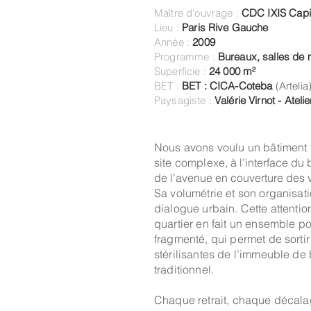
Maître d'ouvrage :
CDC IXIS Capit
Lieu :
Paris Rive Gauche
Année :
2009
Programme :
Bureaux, salles de
Superficie :
24 000 m²
BET :
BET : CICA-Coteba
(Artelia
Paysagiste :
Valérie Virnot - Atelie
Nous avons voulu un bâtiment t
site complexe,
à l’interface du
de l’avenue en couverture des 
Sa volumétrie et son organisatio
dialogue urbain. Cette attention 
quartier en fait un ensemble po
fragmenté, qui permet de sortir
stérilisantes de l’immeuble de
traditionnel.
Chaque retrait, chaque décala