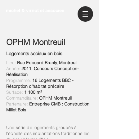
michel & virnot et associés
OPHM Montreuil
Logements sociaux en bois
Lieu:
Rue Edouard Branly, Montreuil
Année:
2011, Concours Conception-
Réalisation
Programme:
16 Logements BBC -
Résorption d'habitat précaire
Surface:
1 100 m²
Commanditaire:
OPHM Montreuil
Partenaire:
Entreprise CMB : Construction
Millet Bois
Une série de logements groupés à
l’échelle des implantations traditionnelles